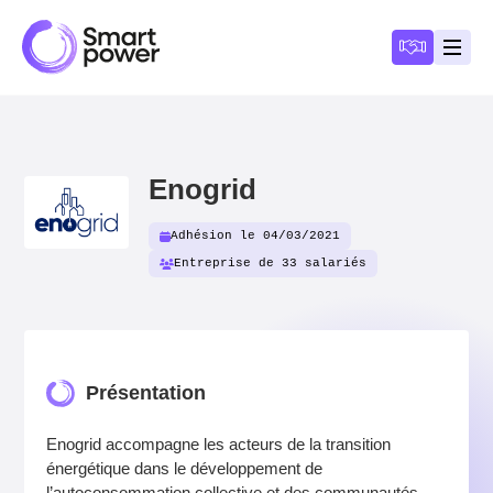
Panneau de gestion des cookies
Devenir a
Ouvri
Enogrid
Adhésion le 04/03/2021
Entreprise de 33 salariés
Présentation
Enogrid accompagne les acteurs de la transition
énergétique dans le développement de
l’autoconsommation collective et des communautés