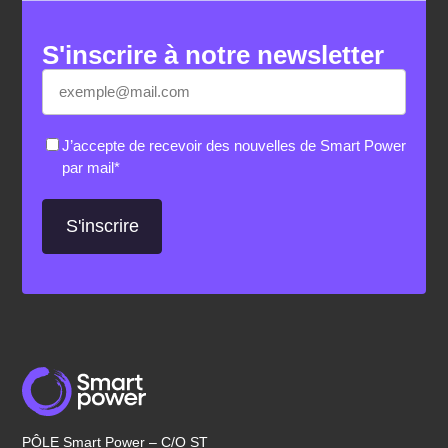
S'inscrire à notre newsletter
E-
«
*
» indique les champs nécessaires
mail
*
RGPD
*
J’accepte de recevoir des nouvelles de Smart Power
par mail
*
PÔLE Smart Power – C/O ST