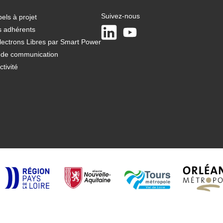
Suivez-nous
els à projet
LinkedIn
Youtube
s adhérents
lectrons Libres par Smart Power
t de communication
tivité