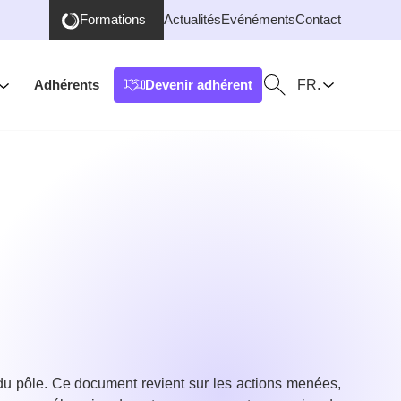
Formations
Actualités
Evénéments
Contact
FR.
Adhérents
Devenir adhérent
Ouvrir / Fermer la r
s du pôle. Ce document revient sur les actions menées,