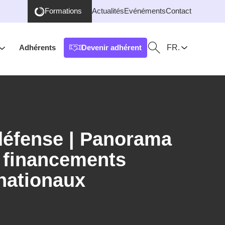
Formations
Actualités
Evénéments
Contact
FR.
Adhérents
Devenir adhérent
Ouvrir / Fermer la r
défense | Panorama
e financements
rnationaux