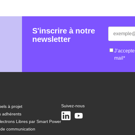
S'inscrire à notre
E-
«
*
» indique 
mail
*
newsletter
RGPD
*
J’accepte
mail
*
Suivez-nous
els à projet
LinkedIn
Youtube
s adhérents
lectrons Libres par Smart Power
t de communication