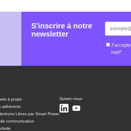
S'inscrire à notre
E-
«
*
» indique 
mail
*
newsletter
RGPD
*
J’accepte
mail
*
Suivez-nous
els à projet
LinkedIn
Youtube
s adhérents
lectrons Libres par Smart Power
t de communication
tivité