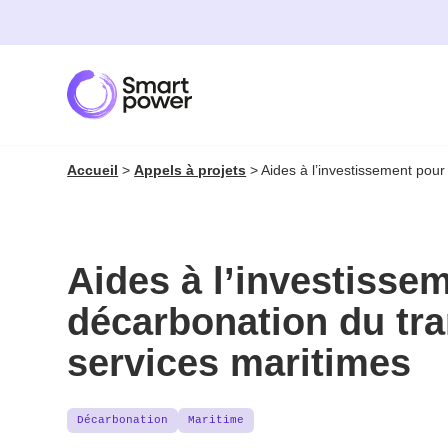
Panneau de gestion des cookies
Accueil
>
Appels à projets
>
Aides à l’investissement pour
Aides à l’investisse
décarbonation du tra
services maritimes
Décarbonation
Maritime