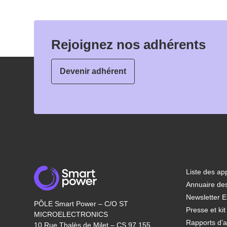
Rejoignez nos adhérents
Devenir adhérent
Liste des app
Annuaire de
Newsletter E
PÔLE Smart Power – C/O ST
Presse et ki
MICROELECTRONICS
Rapports d’ac
10 Rue Thalès de Milet – CS 97 155