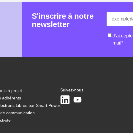
S'inscrire à notre
E-
«
*
» indique 
mail
*
newsletter
RGPD
*
J’accepte
mail
*
Suivez-nous
els à projet
LinkedIn
Youtube
s adhérents
lectrons Libres par Smart Power
t de communication
tivité