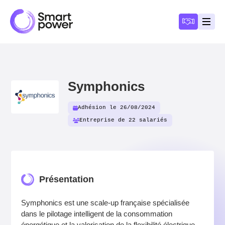
Panneau de gestion des cookies
Devenir a
Ouvri
Symphonics
Adhésion le 26/08/2024
Entreprise de 22 salariés
Présentation
Symphonics est une scale-up française spécialisée
dans le pilotage intelligent de la consommation
énergétique et la valorisation de la flexibilité électrique.