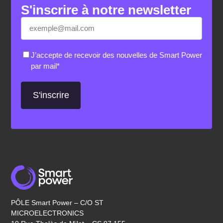
S'inscrire à notre newsletter
E-
«
*
» indique les champs nécessaires
mail
*
RGPD
*
J’accepte de recevoir des nouvelles de Smart Power
par mail
*
PÔLE Smart Power – C/O ST
MICROELECTRONICS