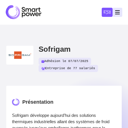
Panneau de gestion des cookies
Devenir a
Ouvri
Sofrigam
Adhésion le 07/07/2025
Entreprise de 77 salariés
Présentation
Sofrigam développe aujourd’hui des solutions
thermiques industrielles allant des systèmes de froid
avancés jusqu’aux emballages isothermes pour la