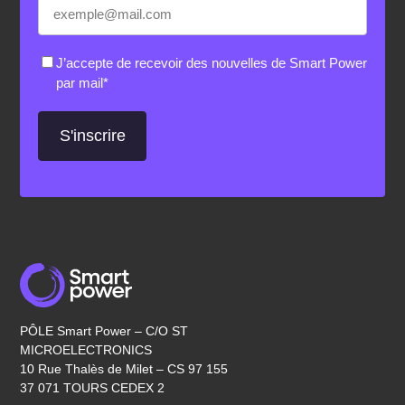
E-
«
*
» indique les champs nécessaires
mail
*
RGPD
*
J’accepte de recevoir des nouvelles de Smart Power
par mail
*
PÔLE Smart Power – C/O ST
MICROELECTRONICS
10 Rue Thalès de Milet – CS 97 155
37 071 TOURS CEDEX 2