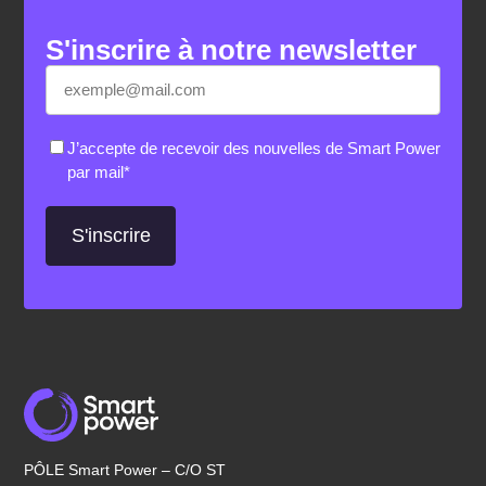
S'inscrire à notre newsletter
E-
«
*
» indique les champs nécessaires
mail
*
RGPD
*
J’accepte de recevoir des nouvelles de Smart Power
par mail
*
PÔLE Smart Power – C/O ST