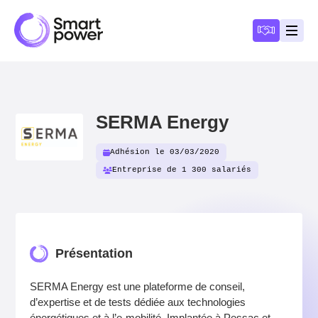
Panneau de gestion des cookies
Devenir a
Ouvri
SERMA Energy
Adhésion le 03/03/2020
Entreprise de 1 300 salariés
Présentation
SERMA Energy est une plateforme de conseil,
d’expertise et de tests dédiée aux technologies
énergétiques et à l’e‑mobilité. Implantée à Pessac et