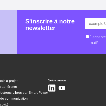
S'inscrire à notre
E-
«
*
» indique 
mail
*
newsletter
RGPD
*
J’accepte
mail
*
Suivez-nous
els à projet
LinkedIn
Youtube
s adhérents
lectrons Libres par Smart Power
t de communication
tivité