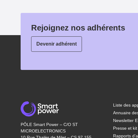
Rejoignez nos adhérents
Devenir adhérent
Liste des app
Annuaire de
Newsletter E
PÔLE Smart Power – C/O ST
Presse et ki
MICROELECTRONICS
Rapports d’ac
10 Rue Thalès de Milet – CS 97 155