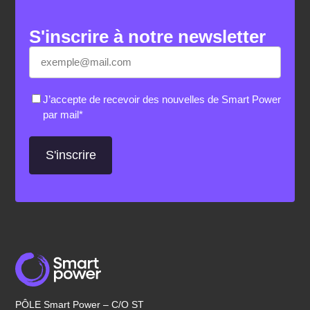
S'inscrire à notre newsletter
E-
«
*
» indique les champs nécessaires
mail
*
RGPD
*
J’accepte de recevoir des nouvelles de Smart Power
par mail
*
PÔLE Smart Power – C/O ST