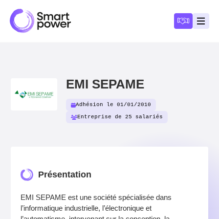
Panneau de gestion des cookies
Devenir a
Ouvri
EMI SEPAME
Adhésion le 01/01/2010
Entreprise de 25 salariés
Présentation
EMI SEPAME est une société spécialisée dans
l’informatique industrielle, l’électronique et
l’automatisme, intervenant sur la conception, la