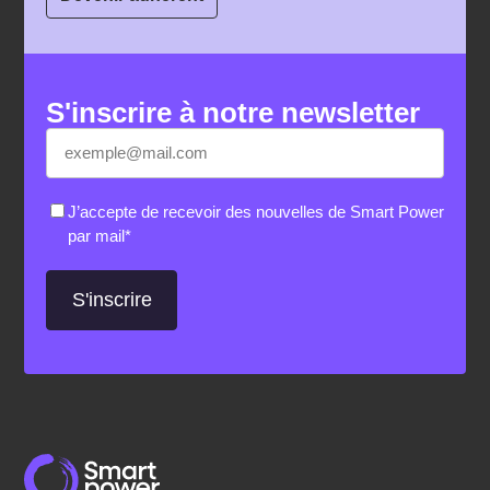
S'inscrire à notre newsletter
E-
«
*
» indique les champs nécessaires
mail
*
RGPD
*
J’accepte de recevoir des nouvelles de Smart Power
par mail
*