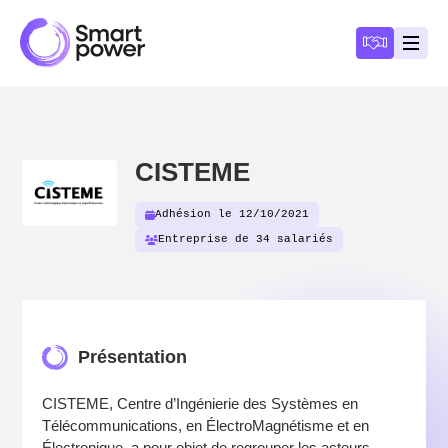
Panneau de gestion des cookies
Devenir a
Ouvri
CISTEME
Adhésion le 12/10/2021
Entreprise de 34 salariés
Présentation
CISTEME, Centre d’Ingénierie des Systèmes en
Télécommunications, en ÉlectroMagnétisme et en
Électronique, a pour objet de regrouper les acteurs