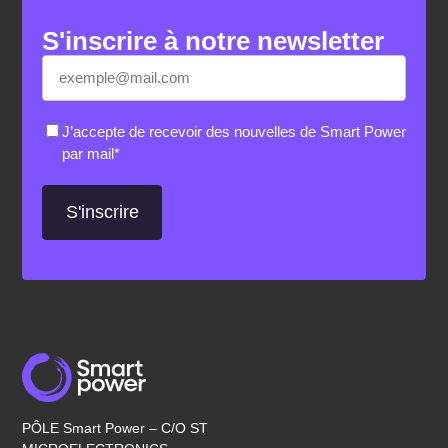
S'inscrire à notre newsletter
E-
«
*
» indique les champs nécessaires
mail
*
RGPD
*
J’accepte de recevoir des nouvelles de Smart Power
par mail
*
PÔLE Smart Power – C/O ST