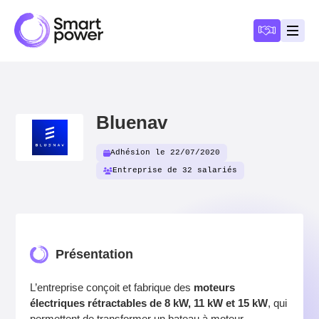
Panneau de gestion des cookies
Devenir a
Ouvri
Bluenav
Adhésion le 22/07/2020
Entreprise de 32 salariés
Présentation
L’entreprise conçoit et fabrique des
moteurs
électriques rétractables de 8 kW, 11 kW et 15 kW
, qui
permettent de transformer un bateau à moteur