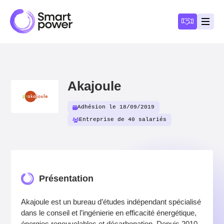
Panneau de gestion des cookies
Devenir a
Ouvri
Akajoule
Adhésion le 18/09/2019
Entreprise de 40 salariés
Présentation
Akajoule est un bureau d’études indépendant spécialisé
dans le conseil et l’ingénierie en efficacité énergétique,
énergies renouvelables et décarbonation. Depuis 2010,