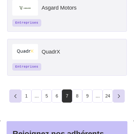
Asgard Motors
Entreprises
QuadrX
Entreprises
1
…
5
6
7
8
9
…
24
Précédent
Suivant
Rejoignez nos adhérents